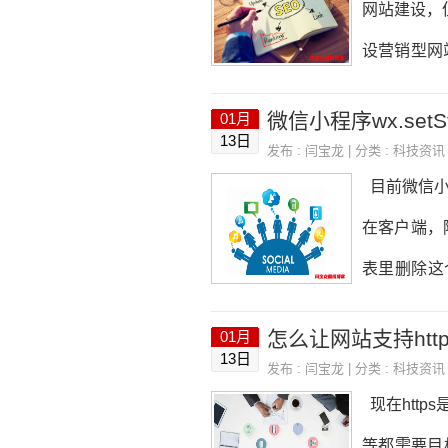
网站建设，
设营销型网
型网站建设
微信小程序wx.set
01月
面： 提升
13日
发布 :
闫宝龙
| 分类 :
科技资讯
早期建立的
目前微信小程
的，由于不
在客户端，
企业将网站
表里删除这
达到超时处理
怎么让网站支持ht
01月
age数据
13日
发布 :
闫宝龙
| 分类 :
科技资讯
现在http
等都需要目标