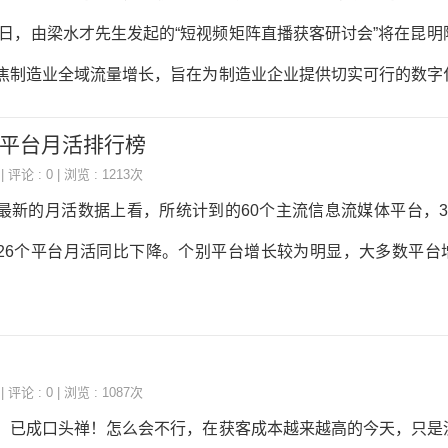
频、取消营利权限、搜索不收录、禁止关注、封禁账号在内的措
14日，由梁水才先生发起的“短视频矩阵直播获客研讨会”将在昆
重点如下：一、无法核实的专业成就：以“国家某某活动评审”“某
焦制造业全域流量增长，旨在为制造业企业提供切实可行的数字
类专业身份自我介绍或发布内容，但相关专业成就无法查证也无法
争激烈的市场中脱颖而出。本次研讨会特邀了广东企邦互联科技
息流平台月活排行榜
息科技有限公司、山东尚帝网络技术有限公司、湖北运涛信息科
| 评论 : 0 | 浏览 : 1213次
息技术有限公司、成都德汇缘科技有限公司、云南恒达传媒有限
最新的月活数据上看，所统计到的60个主流信息流媒体平台，3
省区的20多家网络公司作为分享单位。这些公司在互联网营销领
26个平台月活同比下降。个别平台增长较为明显，大多数平台
的成就，它们将携手为参会者带来一场精彩绝伦的知识盛宴。“百
量增长——昆明站（矩阵、直播、
？
| 评论 : 0 | 浏览 : 1087次
，已成口头禅！怎么会不行，在获客成本越来越高的今天，只是