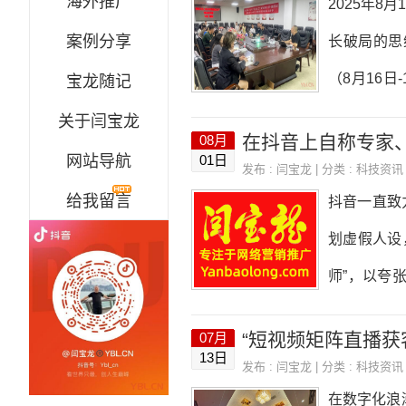
海外推广
2025年
监测工具、
案例分享
长破局的思
育、医疗、
（8月16
宝龙随记
北运涛信息
关于闫宝龙
在抖音上自称专家
08月
企业联合创
网站导航
01日
发布 :
闫宝龙
| 分类 :
科技资讯
幅以“短视
给我留言
抖音一直致
企业带来了
划虚假人设
虑与破局渴
师”，以夸
复杂多变，
为，严重违
“短视频矩阵直播获
07月
纠，及时修
13日
发布 :
闫宝龙
| 分类 :
科技资讯
证。平台将
在数字化浪