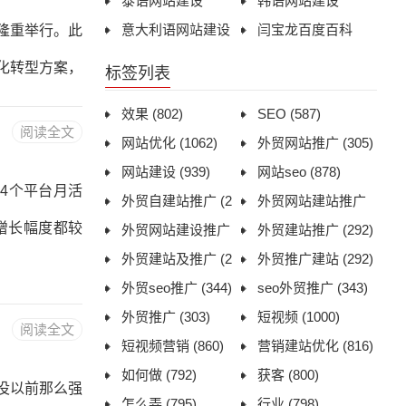
泰语网站建设
韩语网站建设
施进行治理。
意大利语网站建设
闫宝龙百度百科
明隆重举行。此
某重要考试命
化转型方案，
标签列表
提供可
有限公司、泰
效果
(802)
SEO
(587)
阅读全文
技有限公司、
网站优化
(1062)
外贸网站推广
(305)
网站建设
(939)
网站seo
(878)
公司等来自全
4个平台月活
外贸自建站推广
(2
外贸网站建站推广
域拥有丰富的
增长幅度都较
92)
外贸网站建设推广
(292)
外贸建站推广
(292)
城万企”之制
(296)
外贸建站及推广
(2
外贸推广建站
(292)
95)
外贸seo推广
(344)
seo外贸推广
(343)
外贸推广
(303)
短视频
(1000)
阅读全文
短视频营销
(860)
营销建站优化
(816)
如何做
(792)
获客
(800)
没以前那么强
怎么弄
(795)
行业
(798)