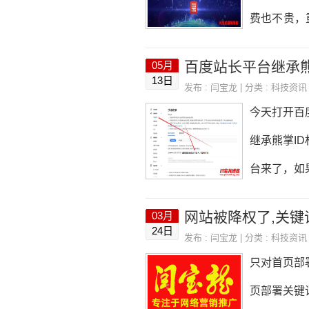
广优化部门
费也不贵，
度爱采购，
百度站长平台继承
05月
呢？ 接下
13日
发布 :
闫宝龙
| 分类 :
科技资讯
产品流量扶
今天打开百
采购现在是
继承熊掌I
为百度官方
台来了，如
的了，好多
网站被降权了,关键
03月
提交移动端
24日
发布 :
闫宝龙
| 分类 :
科技资讯
缩短爬虫发
只对首页部
送资源。 
页部署关键