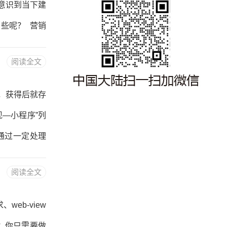
意识到当下建
些呢？ 营销
在以下几个方
阅读全文
晓，传统企业
验是非常浅显
”，获得后就存
未建站的传统
—小程序”列
通过一定处理
setStor
阅读全文
eb-view
呢？你只需要做