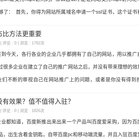
够了： 首先，你得为网站所属域名申请一个ssl证书，这个证书
本的需求，一般一年有效期，到期后可以续签或者更好其他签发
态比方法更重要
从几千到几万甚至更多一年。如果你只是让网站支持https，那
| 评论 : 0 | 浏览 : 1792次
 其次，部署ssl证书到网站，这个需要一些专业技能，需要熟
到今天，各行各业的企业几乎都拥有了自己的网站，用以推广
场上也存在一些傻瓜化部署方案，但也需要一定的知识储备。 
过很多企业在建立了自己的推广网站之后，并没有带来理想的效
业们不断的审视自己在网站推广上的问题，或者是你没有得到
你的页面设计不出色很难留住用户，在这种情况下企业千万不要
没有效果？值不值得入驻？
为很多时候要在心态而不是方法上找找原因，网站推广虽然是企
| 评论 : 0 | 浏览 : 1826次
aker认为我们更需要调整好心态和思路，将其做到尽善尽美。 
业都知道，百度新推出来出来一个产品叫百度爱采购，因为百
业在建立了推广网站之后，在搜索引擎上并没有看到立竿见影的
品，出生含着金钥匙，自带百度pc和移动端流量，并且入驻百度