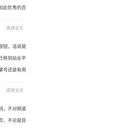
网络推
如此优秀的百
底有没有效果
阅读全文
一、百度官方
，所以百度爱
按钮，话说是
络推广公司认
迁移到站长平
掌号还是有用
速收录仅限于
阅读全文
动推送资源，
实时向搜索推
词，不对频道
交类型。判断
页，不论是目