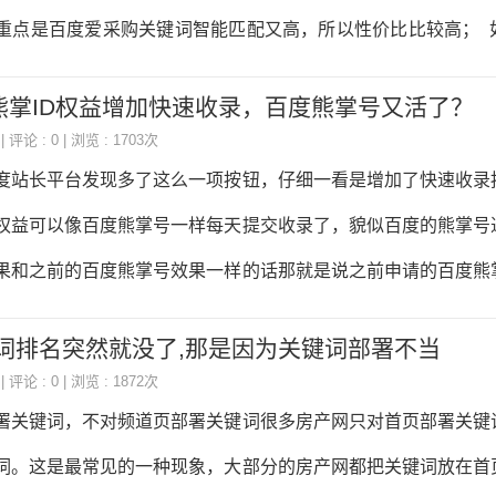
产品了质疑，考虑是不是要将网络推广外包或者更换员工。其实
重点是百度爱采购关键词智能匹配又高，所以性价比比较高； 
还未入驻百度爱采购的中小企业家们都在关心，百度爱采购到
熊掌ID权益增加快速收录，百度熊掌号又活了？
来，我将围绕百度爱采购有效果吗从以下3点跟大家分析一下： 
| 评论 : 0 | 浏览 : 1703次
持大百度公司每次推出来的新产品，对流量扶持这一块都非常大
度站长平台发现多了这么一项按钮，仔细一看是增加了快速收录
百度公司重点推广的一个产品，主要是对产品买卖的，所以，网
D权益可以像百度熊掌号一样每天提交收录了，貌似百度的熊掌号
会在流量上有所扶持，为重点去推广百度爱
果和之前的百度熊掌号效果一样的话那就是说之前申请的百度熊
站长是不是应该兴奋起来了？百度 快速收录 使用说明： 1、快
词排名突然就没了,那是因为关键词部署不当
页面及移动端自适应页面。 2、快速收录工具可以向百度搜索主
| 评论 : 0 | 浏览 : 1872次
现网站链接的时间，对于高实效性内容推荐使用快速收录工具，
署关键词，不对频道页部署关键词很多房产网只对首页部署关键
3、资源不符合移动资源标准，依然会占用配额，请您谨慎选择提
词。这是最常见的一种现象，大部分的房产网都把关键词放在首