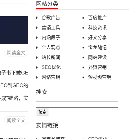
网站分类
谷歌广告
百度推广
营销工具
科技资讯
内涵段子
好文分享
个人观点
宝龙随记
阅读全文
站长新闻
网站建设
SEO优化
外贸营销
电子书下载GE
网络营销
短视频营销
EO到GEO的
搜索
生成"链路，实
熵降低、三层
满落幕，AI与实战引领营销革命
阅读全文
ma类型详解第
友情链接
EO工具与平台