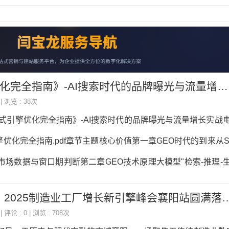
全指南》-AI搜索时代的品牌曝光与流量增长实战电子书下载
 | 浏览 : 38次
成式引擎优化完全指南》-AI搜索时代的品牌曝光与流量增长实战
优化完全指南.pdf章节主题核心价值第一章GEO时代的到来从S
市场数据与窗口期判断第二章GEO技术原理大模型"检索-推理-
识图谱第三章GEO内容策略倒金字塔写作、结构化内容、语义
赋能制造业新未来：2025制造业工厂增长新引擎峰会襄阳站圆
章结构化数据与SchemaJSON-LD实战部署，8大核心Sche
| 评论 : 0 | 浏览 : 708次
源建设S/A/B/C四级信源矩阵，官网优化与全平台分发第六章G