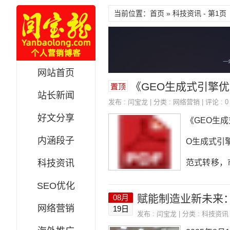
当前位置：首页 » 科技资讯 - 第1页
网站首页
《GEO生成式引擎优化完
置顶
站长新闻
发布 :
闫宝龙
| 分类 :
网络营销
| 评论 : 0
好文分享
《GEO生
内涵段子
O生成式引擎
科技资讯
范式转移，
体识别与知
SEO优化
08月
内容矩阵第四
网络营销
19日
发布 :
闫宝龙
| 分类 :
科技资讯
五章权威信