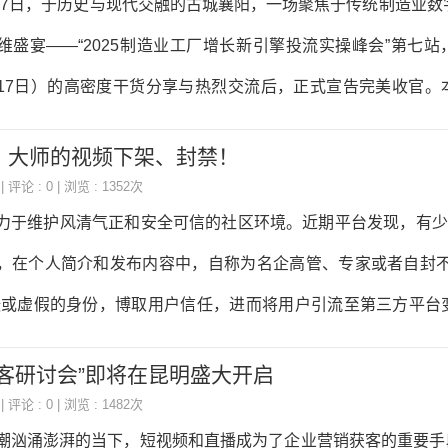
8月17日，于历史与现代交融的古城襄阳，一场聚焦于传统制造业
内容工具、服务商盘点与选型指南第七章分行业GEO实战电商
维盛宴——“2025制造业工厂增长新引擎投流实操峰会”第七站
金融、本地生活、跨境出海第八章效果衡
日-17日）的高密度干货分享与热烈交流后，正式宣告完美收官。
科技有限公司主办，汇聚了来自全国20多个省市的行业精英、6
、大师的视频下架、封禁！
始人以及超百名拥有十余年实战经验的互联网短视频营销专家，
| 评论 : 0 | 浏览 : 1352次
频矩阵+直播”为核心驱动力的制造业全域获客新蓝图，为与会的
力于维护风清气正和安全可信的社区环境。近期平台发现，有少数
一场及时而深刻的营销思想洗礼。一场恰逢其时的“及时雨”：制
，在个人简介和发布内容中，自称为名企高管、专家或者自封不
望当前，中国制造业正处在由“制造”迈向“智造”的关键转型期。
张或虚假的身份，博取用户信任，进而将用户引流至第三方平台
内部成本持续攀升，传统的线下展会、客户转介
反了平台规则，可能导致其他用户遭受经济、情感损失。请相
客研讨会”即将在昆明盛大开启
改、删除不当个人简介和内容，或者根据平台认证要求，提交可
| 评论 : 0 | 浏览 : 1482次
于即日起开展专项治理，对发现的违规账号，将采取包含重置
潮汹涌澎湃的当下，短视频和直播成为了企业营销获客的重要手段。