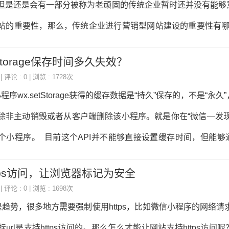
但是还是会有一部分被称为老顽固的传统企业暂时还并没有能够
站的重要性，那么，传统企业进行营销型网站建设的重要性有哪
 一般来说，传统企业进行营销型网站建设的重要性主要体现
Storage保存时间多久失效？
用户体验度，传统企业网站做的好不好只要问下用户便能立刻知
| 评论 : 0 | 浏览 : 1728次
网站大多数都是品牌展示型网站，而品牌展示型网站给用户的体
序wx.setStorage获得的缓存数据是“持久”保存的，不是“永久
能和客户进行面对面的沟通同时也是非常糟糕的，而如果暂时还
除非主动销毁或者从客户端删除该小程序。就是你在“微信—发现
建成营销型网站的话则能更进一步的提升用户体
个小程序。 目前这个API并不能够直接设置缓存时间，但能够
，详情可以参考微构网络团队此前发布的技术文章《微信小程序wx.
tps访问，让浏览器标记为安全
缓存实现缓存过期时间》。
| 评论 : 0 | 浏览 : 1698次
s是趋势，很多地方需要强制使用https，比如微信小程序的网络请求、w
url是支持https访问的。那么怎么才能让网站支持https访问