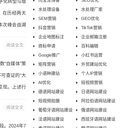
闫宝龙博客
SEO优化
数字化转型与增
、B2B、教
水处理设备
水处理厂家
，在历经两天
SEM营销
GEO优化
本次峰会由湖
抖音营销
TikTok营销
0余位互联网
企业地图标注
企业邮箱注册
阅读全文
商标申请
百科编辑
共同擘画了一
Google推广
小红书运营
中西部制造业
“自媒体”策
矩阵营销
外贸建站优化
造业的增长焦
小语种建站
个人IP营销
可查证的“大
AI优化
短视频营销
外部市场环境
变现。上述行
德语网站建设
日语网站建设
关账号自查自
短视频拍摄
阿拉伯语网站建设
阅读全文
葡萄牙语网站建设
俄语网站建设
信材料进行认
法语网站建设
西班牙语网站建设
昵称/个人简
2024年7