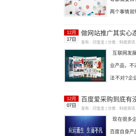
两个事情就
的，满足基
做网站推广其实心
12月
有收费的，
17日
发布 :
闫宝龙
| 分类 :
科技资讯
证书即可。
互联网发展
置，当然市
业产品，不
运营一
法不对?企
顾，或者是
百度爱采购到底有
12月
去信心。因
07日
发布 :
闫宝龙
| 分类 :
科技资讯
是Ueom
现在很多企
取 很多企
百度自身产