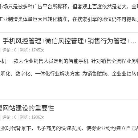
市场只是被多种广告平台所稀释，但客观上百度依然是老大，全
工业制造类体量巨大且转化精准，在搜索引擎的地位仍不可撼动
，而是靠根基的稳固；百度也在进化，在尝试多种变现模式失败
老板企业手机软件：手机风控管理+微信风控管理+销售行为管理+客户关系管理软件介绍
友好，只要这世间还需要使用搜索业务，百度就不会有问题。
| 评论 : 0 | 浏览 : 1745次
机 一款为企业销售人员定制的智能手机 针对销售全流程业务
透明化、数字化、一体化行业解决方案 为销售赋能、企业业绩转
型网站建设的重要性
| 评论 : 0 | 浏览 : 1906次
据时代背景下，电子商务的快速发展，使得企业纷纷建立自己