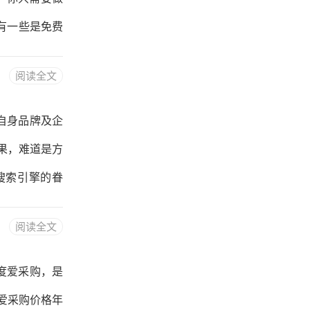
有一些是免费
机构。另外也
阅读全文
么使用免费的
悉服务器的配
自身品牌及企
此外，有一些
果，难道是方
搜索引擎的眷
对网站推广失
阅读全文
业的门面，但
急迫的心态不可
度爱采购，是
效果，便对推
爱采购价格年