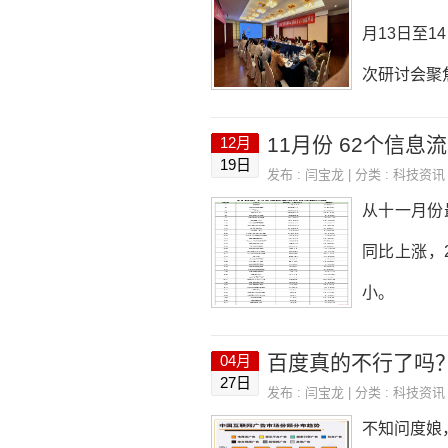
介、下架视
月13日至
此次治理的
次研讨会聚
题人”等各
助力其在竞
11月份 62个信
12月
州市新迈信
19日
发布 :
闫宝龙
| 分类 :
科技资讯
西安铭赞信
从十一月份
国20多个
同比上涨，
经验和卓越
小。
造业全域流
百度真的不行了吗
04月
27日
发布 :
闫宝龙
| 分类 :
科技资讯
不知问度娘