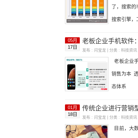
了，搜索的
搜索引擎，
不是靠投机
05月
对网民更加
17日
发布 :
闫宝龙
| 分类 :
科技资讯
老板企业手
销售为本 
态体系
传统企业进行营销
01月
18日
发布 :
闫宝龙
| 分类 :
科技资讯
目前，大数