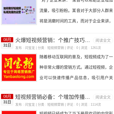
对于企业来讲： 某音可以帮助企业增加
越的产品。[企业名称]，值得信赖！”示例
道。 三五年之后，结果会一目了然，坚
流，我们的生产也在与时俱进，[企业名
流量，吸引粉粉。某音对于大部分人群来
五：“生产的旋律在这里奏响，[企业名称]
持做短视频营销的企业会活的越来越滋
称]不落后！”创造悬念或疑问：“想知道如
将是消磨时间的工具，而对于企业来讲，
用专业和努力，为你呈现最优质的产
润，而放弃和不做的企业，可能已经在这
此
却是获取盈利的最好工具。只要你的内容
品！”示例六：“每一个细节，都彰显着我
三五年内面临倒闭的结局，一定是这样。
火爆短视频营销：个推广技巧助你快速突破
08月
阅读全文
足够精彩，能够吸引人的眼球，在某音推
们的专业。[企业名称]，生产型企业的骄
31日
发布 :
闫宝龙
| 分类 :
短视频营销
| 评论 : 0 | 浏览 : 1261次
荐机制中就能迅速走红。更主要的是企业
傲！”示例七：“精湛的技艺，先进的设
随着移动互联网的普及，短视频成为了一
可以实现0成本传播，对于企业来讲是一
备，[企业名称]的生产之旅，等你来探
种非常火爆的营销方式。通过短视频，企
个不可缺少的流量变现的机会。 未来几
索！”示例八：“在[企业名称]，我们不
业可以快速传播产品信息，吸引用户关
年将会是短视频彻底爆发的时代，某音的
注，提升品牌知名度。下面是一些个推广
流量还会持续很长一段时间。某音作为短
短视频营销必备：个增加传播力的技巧方法
08月
阅读全文
技巧，可以帮助你在短视频营销中快速突
31日
视频中高效的营销和商业变现能力，无论
发布 :
闫宝龙
| 分类 :
短视频营销
| 评论 : 0 | 浏览 : 1114次
破。首先，要选择合适的平台。目前市面
短视频已经成为了当下最受欢迎的内容形