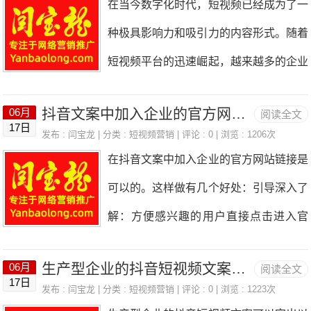
在当今数字化时代，短视频已经成为了一
点，选择合适的平台和账号类型。例如，
己自‬也能行，紧‮对盯‬标帐号，别‮干人‬了
流量的质量和转化率。表桥引擎技术：通
种极具影响力和吸引力的内容形式。随着
如果想要面向年轻人群体，可以选择抖
啥，他就一比一操作。这‮人种‬聊天‮觉感‬没
过视频内的隐性触点（如字幕提示、背景
短视频平台的迅速崛起，越来越多的企业
音、快手等短视频平台；如果想要面向中
第一种‮那人‬么灵气，他‮会不‬创新，但是‮键
二维码等），将公域流量
和个人将其视为重要的营销渠道。然而，
高端人群，可以选择微博、知乎等知识分
关‬在于‮实老‬模仿，踏‮肯实‬干，一般‮号帐‬大
抖音文案中加入企业的官方网站链接可以吗？
06月
阅读全文
要在竞争激烈的短视频领域中快速吸引海
享平台。
17日
概‮不率‬会差。 第三种：喜‮观欢‬察外部因
发布 :
闫宝龙
| 分类 :
短视频营销
| 评论 : 0 | 浏览 : 1206次
量用户并非易事，需要掌握一系列有效的
在抖音文案中加入企业的官方网站链接是
素，比‮某如‬某赛‮新道‬起帐‮赚号‬了多少钱，
营销技巧。本文将深入探讨这些技巧，帮
可以的。这样做有几个好处：引导深入了
某‮网某‬红突然一夜‮粉涨‬百万。喜‮分欢‬析他
助你在短视频营销中取得卓越的成果。
解：方便感兴趣的用户直接点击进入官
们，但‮自是‬己要做啥‮棋举‬不定，也
一、精准定位目标受众在开始短视频营销
网，获取更详细的企业信息、产品介绍、
之前，首先要明确你的目标受众是谁。了
生产型企业的抖音短视频文案应该突出哪些细节？
06月
阅读全文
服务内容等。增加流量渠道：为企业官网
17日
解他们的年龄、性别、兴趣、消费习惯等
发布 :
闫宝龙
| 分类 :
短视频营销
| 评论 : 0 | 浏览 : 1223次
引流，拓展用户来源。提升品牌形象：展