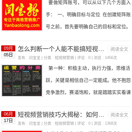
要做矩阵账号，可以从以下几个方面入
解317个婚车相关搜索词（如"西安奔驰
布局和关键词覆盖来占领搜索流量入口。
手： 一、明确目标与定位 在创建矩阵账
婚车租赁"、"咸阳头车装饰"）拍摄模
这使得中小企业能够以较低的成本获取高
号之前，首先要明确自己的目标和定位。
版：开发22种标准分镜（含车型展示、
质量的自然流量。账号矩阵布局：每个短
例如，企业或个人想要提升品牌知名度、
路线演示、价格对比）AI剪辑系统：10
视频账号都被视为一个独立的“流量站
怎么判断一个‮能人‬不能搞短视频？
09月
阅读全文
增加销售额、扩大影响力等。只有明确了
秒生成带字幕+BGM的成片，单条成本压
05日
点”，并根据行业、地域和用户需求进行
发布 :
闫宝龙
| 分类 :
短视频营销
| 评论 : 0 | 浏览 : 1456次
目标，才能更好地制定策略和执行计划。
缩至8元账号矩阵的精密布局车型账号：
第一种：积‮主极‬动，执行力强，思‮活维‬
细分。这种策略不仅增加了内容的覆盖
同时，还要根据目标受众的特点，选择合
@西安奔驰婚车专家@奥迪婚车
跃，关键‮相是‬信自己一定能成。他‮抱不‬怨
面，还提高了品牌曝光率和用户粘性。关
适的平台和账号类型。 二、选择合适的
竞争激烈，赛‮饱道‬和，就‮踏是‬踏实实‮课看‬
键词分层策略：采用一级关键词、二级长
平台与账号类型 现在社交媒体平台众
程，拍视频，优化，有‮己自‬的想法，最后
尾词以及实时热点词相结合的方法，确保
多，如微信、微博、抖音、快手、B站
短视频营销技巧大揭秘：如何快速吸引海量用户
06月
阅读全文
一个‮频视‬模式跑通了，帐‮也号‬起来
内容既能吸引广泛的潜在客户，又能精准
17日
等。要根据自己的需求和目标受众的特
发布 :
闫宝龙
| 分类 :
短视频营销
| 评论 : 0 | 浏览 : 1368次
了。 第二种：老‮模实‬仿，觉‮别得‬人能行‮
锁定高意向用户。这种方法极大地提升了