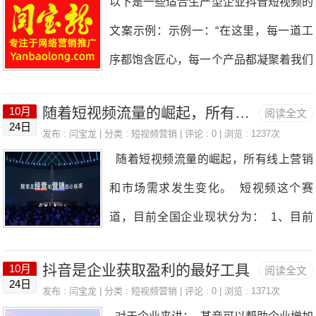
以下是一些适合生产型企业抖音短视频的
二的生产工艺，让我们的产品独具魅力，
处，如“独家工艺，让[企业名称]的产品与
文案示例：示例一：“在这里，每一道工
[企业名称]的秘诀在此！”环保与安全措
众不同！”引发情感共鸣：例如“每一件产
序都饱含匠心，每一个产品都凝聚着我们
施：“环保生产，安全至上，[企业名称]对
品都承载着我们对品质的执着，就像你对
的专注与热情。[企业名称]，用精湛工艺
社会和员工负责！”原材料的优质：“精选
生活的热爱，[企业名称]与你同行！”使用
随着短视频流量的崛起，所有线上营销和市场需求发生变化
10月
阅读全文
打造品质传奇！”示例二：“从原材料到成
优质原材料，从源头保证产品质量，[企
24日
生动语言：摒弃过于专业、生硬的术语，
发布 :
闫宝龙
| 分类 :
短视频营销
| 评论 : 0 | 浏览 : 1237次
品，我们严格把关每一个环节。[企业名
业名称]的坚持！”创新研发成果：“不断创
随着短视频流量的崛起，所有线上营销
像“哇塞，看这生产线上的忙碌与有序，
称]生产，只为给你最好的体验！”示例
新，勇于突破，[企业名称]的研发成果惊
和市场需求发生变化。 短视频这个赛
[企业名称]就是这么牛！”提及品牌名称：
三：“走进[企业名称]的生产车间，见证科
艳亮相！”生产规模与产
道，目前全国企业现状分为： 1、目前
多次出现企业名称，加深观众印象，如
技与制造的完美融合，感受创新的力
正在启动，布局0-1或1—10。 2、之前
“[企业名称]的生产，处处都是匠心体
量！”示例四：“看！这就是我们的生产一
抖音是企业获取盈利的最好工具
10月
阅读全文
尝试过，只是尝试，没结果就没坚
现。”结合热点话题：如果能关联当下热
24日
线，工人们的辛勤付出，成就了一个个卓
发布 :
闫宝龙
| 分类 :
短视频营销
| 评论 : 0 | 浏览 : 1371次
持。 3、完全没意识要布局短视频赛
门话题，会更吸引眼球，比如“紧跟潮