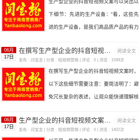
生产型企业的抖音短视频文案可以突出以
特征，以便能够创作出符合他们需求和喜
示企业的专业性和规范性。例如：“想了
下细节：先进的生产设备：“看，这些先
好的内容。通过市场调研、数据分析等手
解更多我们企业的信息，欢迎点击下方链
进的生产设备，是我们高品质产品的有力
段，深入洞察目标受众的心理和行为，为
接进入[企业官方网站]。”不过，要注意确
保障，[企业名称]一直在进步！”严格的质
后续的营销策略制定提供有力依据。例
保链接的准确性和有效性，同时也要遵守
在撰写生产型企业的抖音短视频文案时，需要注意哪些细节？
06月
阅读全文
量把控：“层层质检关卡，只为将最完美
如，如果你的目标受众是年轻女性，那么
17日
抖音平台的相关规定和政策。有些情况
发布 :
闫宝龙
| 分类 :
短视频营销
| 评论 : 0 | 浏览 : 1599次
的产品送到您手中，这就是[企业名称]的
你的短视频内容可以围绕时尚、美容、生
在撰写生产型企业的抖音短视频文案时，
下，可能需要满足一定条件或通过特定审
质量坚守！”熟练的工人技能：“精湛的手
活方式等主题展开；如果目标受众是科技
以下这些细节需要注意：要简洁明了：避
核才能在文案中添加链接。
艺，熟练的操作，我们的工人是[企业名
爱好者，那么可以聚焦于最新的科技产
免冗长复杂的表述，让观众能快速理解核
称]的骄傲！”高效的生产流程：“行云流水
品、技术趋势等内容。只
心信息。比如“高效生产，品质卓越，[企
般的生产流程，高效又有序，[企业名称]
生产型企业的抖音短视频文案应该如何撰写？
06月
阅读全文
业名称]带你看制造之美！”突出优势特
17日
的实力展现！”独特的生产工艺：“独一无
发布 :
闫宝龙
| 分类 :
短视频营销
| 评论 : 0 | 浏览 : 1402次
点：明确强调企业在生产方面的独特之