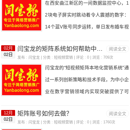
在西安曲江新区的一间数据监控中心，1
型"检索-推理-生成"链路，实体识别与知
2块电子屏实时跳动着令人震撼的数字：
识图谱第三章GEO内容策略倒金字塔写
14个蓝V账号同步运转，单日发布婚车视
作、结构化内容、语义熵降低、三层内容
频512条，总播放量突破1.7亿次。铭赞
矩阵第四章结构化数据与SchemaJSON-
闫宝龙的矩阵系统如何帮助中小企业在数字营销领域内实现突破？
02月
阅读全文
公司为金秋婚车搭建的短视频帝国，用单
02日
LD实战部署，8大核心Schema类型详解
发布 :
闫宝龙
| 分类 :
短视频营销
| 评论 : 0 | 浏览 : 709次
账号28000条的内容储备，在抖音本地生
闫宝龙的“短视频矩阵本地化营销系统”通
第五章权威信源建设S/A/B/C四级信源矩
活赛道创造了78%的搜索命中率。这个日
过一系列创新策略和技术手段，为中小企
阵，官网优化与全平台分发第六章GEO
均生产成本超3万元的工业化内容体系，
业在数字营销领域内实现突破提供了可
工具与平台监测工具、内容工具、服务商
正在重新定义婚车行业的流量游戏规则。
能。以下是具体帮助方式：SEO思维短
盘点与选型指南第七章分行业GEO实战
一、现象级案例拆解：婚车行业的流量核
矩阵账号如何去做？
12月
阅读全文
视频化：将传统的搜索引擎优化（SE
电商、B2B、教育、医疗、金融、本地生
02日
爆实验工业化内容流水线构建脚本库：拆
发布 :
闫宝龙
| 分类 :
短视频营销
| 评论 : 0 | 浏览 : 1760次
O）理念引入短视频运营中，通过多账号
活、跨境出海第八章效果衡