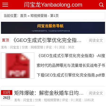
闫宝龙Yanbaolong.com
当前位置：首页 » 短视频营销 - 第1页
《GEO生成式引擎优化完全指南》-AI搜索时代的品牌曝光与流量增长实战电子书下载
置顶
阅读全文
发布 :
闫宝龙
| 分类 :
网络营销
| 评论 : 0 | 浏览 : 38次
《GEO生成式引擎优化完全指南》-AI搜
索时代的品牌曝光与流量增长实战电子书
下载GEO生成式引擎优化完全指南.pdf章
节主题核心价值第一章GEO时代的到来
矩阵爆破：解密金秋婚车日均500视频背后的流量统治术
03月
阅读全文
从SEO到GEO的范式转移，市场数据与
26日
发布 :
闫宝龙
| 分类 :
短视频营销
| 评论 : 0 | 浏览 : 1181次
窗口期判断第二章GEO技术原理大模