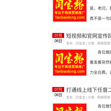
的是专业解
是，老闫，
人懂B端客
真不是一句
招了个做美
笔糊涂账。
短视频和官网宣传
07月
首先得搞清
06日
发布 :
闫宝龙
| 分类 :
网络营销
样，全网营
各位做网络
章，还做了
着发着突然
了公众号的
力全白费。
哪个渠道的
少走弯路。
打通线上线下任督二
07月
很多人觉得
06日
发布 :
闫宝龙
| 分类 :
网络营销
护肤品，张
各位做营销