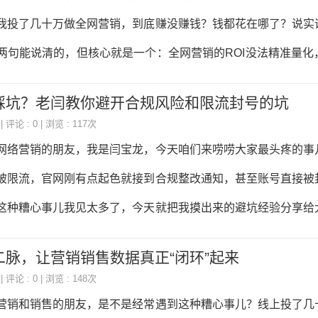
决方案，是能帮他们降本增效的实在价值。所以你的团队里，没
我投了几十万做全网营销，到底赚没赚钱？钱都花在哪了？说实
户的决策路径，那肯定做不好。我见过一个做工业自动化设备的
两句能说清的，但核心就是一个：全网营销的ROI没法精准量化
妆运营的主管，上来就搞“限时折扣”“点赞抽奖”，结果引来的全
今天我就把这些年摸出来的实操方法分享给大家，帮你把这
踩坑？老闫教你避开合规风险和限流封号的坑
楚，为什么全网营销的ROI难量化？和传统的线下广告或者单一
| 评论 : 0 | 浏览 : 117次
销是在多个渠道同时发力，比如你在抖音投了短视频，在微信
营销的朋友，我是闫宝龙，今天咱们来唠唠大家最头疼的事
百度竞价，用户可能先刷到你的抖音视频，没下单，后来又在百
被限流，官网刚有点起色就接到合规整改通知，甚至账号直接被
测评才最终付款。这种跨渠道的用户路径，就像一张网，你很难
这种糟心事儿我见太多了，今天就把我摸出来的避坑经验分享给
功劳最大，这就是所谓的“归因难题”。另外，有些营销效果是长
 先说说短视频平台的那些雷区，这可是重灾区。首先就是内
脉，让营销销售数据真正“闭环”起来
我发的都是自家产品，能有啥问题？可平台的规则比你想的细多
| 评论 : 0 | 浏览 : 148次
口就说“根治痘痘”“七天美白”，这就是虚假宣传，平台的算法一
和销售的朋友，是不是经常遇到这种糟心事儿？线上投了几