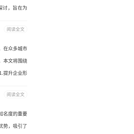
实在太低了。
探讨，旨在为
方面：1.本
阅读全文
例如，在中文
到左的阅读习
。在众多城市
。2.多语言
。本文将围绕
可以提高用户
.提升企业形
。遵义网站优
阅读全文
知名度通过优
优化有助于吸
知名度的重要
的停留时间和
优势，吸引了