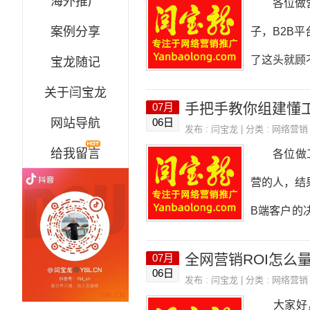
海外推广
各位做营销
监测工具、
案例分享
子，B2B
育、医疗、
了这头就顾
宝龙随记
太多企业在
关于闫宝龙
手把手教你组建懂
07月
用在刀刃上
网站导航
06日
发布 :
闫宝龙
| 分类 :
网络营销
样，不能眉
给我留言
各位做工业
里巴巴、行
营的人，结
量差，论坛
B端客户的
准客户，做
真正懂工业
全网营销ROI怎么
07月
唠唠怎么把
06日
发布 :
闫宝龙
| 分类 :
网络营销
B端有啥不
大家好，我