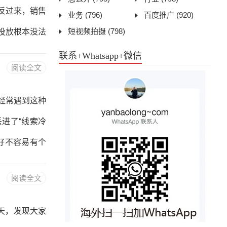
你敢说“治愈
反过来，销售
业务
(796)
百度推广
(920)
养生茶，拍视频
短视频拍摄
(798)
投放根本没法
不了闭环。今
联系+Whatsapp+微信
阅读全文
堵点，实现营
源在哪。其实
经常遇到这种
了什么产品、
进了“线索冷
；销售那边跟
好不容易有个
及时反馈
本不是线索质
阅读全文
策链。和快消
负责人审核，
天，发现大家
子就黄了。所