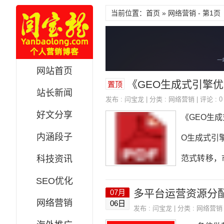
当前位置：首页 » 网络营销 - 第1页
网站首页
《GEO生成式引擎优化完
置顶
站长新闻
发布 :
闫宝龙
| 分类 :
网络营销
| 评论 : 0
好文分享
《GEO生
内涵段子
O生成式引擎
科技资讯
范式转移，
体识别与知
SEO优化
多平台运营资源分
07月
内容矩阵第四
网络营销
06日
发布 :
闫宝龙
| 分类 :
网络营销
五章权威信