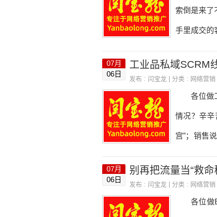
则限流，重
索倒是来了
率100%
手里成交的
的时候说能
精准发力。
工业品私域SCRM
07月
天我就以在
06日
发布 :
闫宝龙
| 分类 :
网络营销
销销售数据
各位做工业
核心就是两
情况？辛辛
下载了什么
宫”；销售
进客户的情
意向客户，
07月
量的问题，
06日
发布 :
闫宝龙
| 分类 :
网络营销
品不一样，
各位做B端
到老板拍板