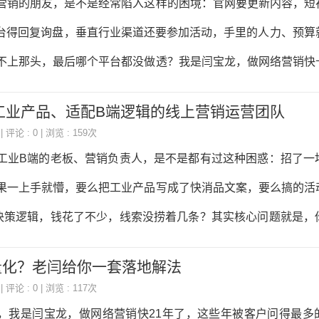
的朋友，是不是经常陷入这样的困境：官网要更新内容，短
内容工具、服务商盘点与选型指南第七章分行业GEO实战电商
平台得回复询盘，垂直行业渠道还要参加活动，手里的人力、预算
金融、本地生活、跨境出海第八章效果衡
不上那头，最后哪个平台都没做透？我是闫宝龙，做网络营销快
多平台运营上踩资源分配的坑，今天就用大白话跟大家聊聊怎么
工业产品、适配B端逻辑的线上营销运营团队
，平衡好各个平台的运营。 首先得搞清楚，每个平台的“价
| 评论 : 0 | 浏览 : 159次
毛胡子一把抓。我之前接触过一家做工业设备的客户，一开始官
B端的老板、营销负责人，是不是都有过这种困惑：招了一
业论坛全都砸钱，结果官网没流量，抖音拍的段子没人看，阿里
果一上手就懵，要么把工业产品写成了快消品文案，要么搞的活
帖子也没人回。后来我帮他们梳理了一下：官网是品牌门面，主
决策逻辑，钱花了不少，线索没捞着几条？其实核心问题就是，
转化；抖音是用来做品牌曝光，吸引潜在客户的注意力；阿里巴
产品、适配B端逻辑的线上营销运营团队。今天我就以闫宝龙的
量化？老闫给你一套落地解法
这支队伍搭起来。 首先得搞明白，工业B端的线上营销和C
| 评论 : 0 | 浏览 : 117次
一样。C端是抓情绪、促冲动消费，而工业产品客单价高、决策
是闫宝龙，做网络营销快21年了，这些年被客户问得最多