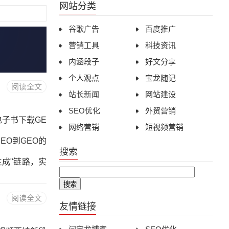
网站分类
谷歌广告
百度推广
营销工具
科技资讯
内涵段子
好文分享
个人观点
宝龙随记
阅读全文
站长新闻
网站建设
SEO优化
外贸营销
电子书下载GE
网络营销
短视频营销
EO到GEO的
搜索
生成"链路，实
熵降低、三层
阅读全文
ma类型详解第
友情链接
EO工具与平台