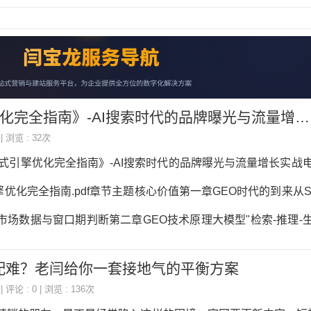
全指南》-AI搜索时代的品牌曝光与流量增长实战电子书下载
 | 浏览 : 32次
成式引擎优化完全指南》-AI搜索时代的品牌曝光与流量增长实战
优化完全指南.pdf章节主题核心价值第一章GEO时代的到来从S
市场数据与窗口期判断第二章GEO技术原理大模型"检索-推理-
识图谱第三章GEO内容策略倒金字塔写作、结构化内容、语义
配难？老闫给你一套接地气的平衡方案
章结构化数据与SchemaJSON-LD实战部署，8大核心Sche
| 评论 : 0 | 浏览 : 136次
源建设S/A/B/C四级信源矩阵，官网优化与全平台分发第六章G