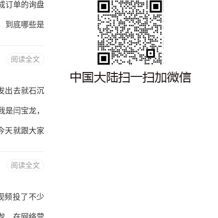
成订单的询盘
就把自己服务
，到底哪些是
把线索分
个事儿，帮大
阅读全文
量，什么又是
人看一眼就扔
发出去就石沉
来的都是想找
我是闫宝龙，
了广告，根本
今天就跟大家
像主动走进
先得搞明白，
阅读全文
客户看你的内
业务痛点，要
视频投了不少
以我为中心”
龙，在网络营