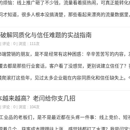
的烦恼：线上推广砸了不少钱，流量看着挺热闹，可真正能转化
私域SCRM线索孵化体系，必须围着这个长决策链来搭。今天我
问才知道，很多人根本没搞清楚，那些看起来漂亮的流量数据里
业品企业的经验掏出来，给大家好好唠唠。 首先，第一步得
流量，哪些是真金白银的采购线索。今天我就跟大家好好唠唠这
，破解同质化与信任难题的实战指南
刀刃上，把询盘转化率提上去。 首先得搞明白，什么是泛流
| 评论 : 0 | 浏览 : 111次
索。泛流量就像你在大街上发传单，路过的人都接了，但大部分
营销的朋友，是不是经常有这种困惑：辛辛苦苦写的内容，
本不是你的目标客户。比如你是卖工业机械设备的，结果推广引
覆去都是那些行业套话，客户看了没感觉，更别说建立信任了？
的用户，这些就是泛流量。他们可能只是好奇点进来，或者误点
摸爬滚打这些年，见过太多企业栽在内容同质化和信任缺失上。
求，就算跟你聊两句，最后也成不了单。而真实采购线索呢，就
，聊聊怎么打造真正专业的B端内容，解决这两大难题。 首
本越来越高？老闫给你支几招
C端内容最大的区别是什么？C端是撩情绪，B端是解决问题。
| 评论 : 0 | 浏览 : 104次
凑热闹的，是带着明确的需求来的——要么想知道怎么解决某个
业品的老板们，是不是最近都在头疼一件事：线上竞价、短
是不是靠谱的合作伙伴。所以，想要跳出同质化，第一步就得把“
捞着几个，获客成本蹭蹭往上涨，感觉钱都打了水漂？我是闫宝