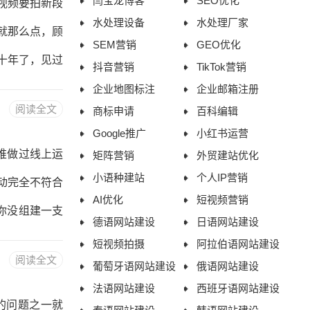
闫宝龙博客
SEO优化
视频要拍新段
、B2B、教
水处理设备
水处理厂家
就那么点，顾
SEM营销
GEO优化
十年了，见过
抖音营销
TikTok营销
把有限的资源
企业地图标注
企业邮箱注册
阅读全文
商标申请
百科编辑
值定位”不一
Google推广
小红书运营
网、抖音、阿
堆做过线上运
矩阵营销
外贸建站优化
巴巴的询盘质
小语种建站
个人IP营销
动完全不符合
AI优化
短视频营销
要用来承接精
你没组建一支
德语网站建设
日语网站建设
巴是获客
身份，跟大家
短视频拍摄
阿拉伯语网站建设
阅读全文
葡萄牙语网站建设
俄语网站建设
端、甚至普通
法语网站建设
西班牙语网站建设
链长，客户要
的问题之一就