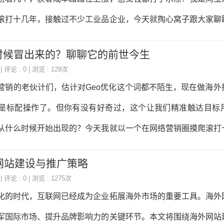
户为中心”。 怎么做到以客户为中心？先把你的客户分层、分
滚打十几年，接触过不少工业品企业，今天就掏心窝子跟大家聊
aaS的，你的客户可能有初创公司的运营负责人，也有中大型企
获客成本给压下来。 首先得搞明白，为啥咱们工业品的获客
时候冒出来的？聊聊它的前世今生
心问题就两个：一是流量越来越贵，不管是百度竞价还是抖音短
| 评论 : 0 | 浏览 : 129次
自然就激烈，出价低了根本拿不到曝光；二是流量不精准，很多
的老伙计们，估计对Geo优化这个词都不陌生，现在做海外
的都是看热闹的，根本不是咱们的目标客户。所以要降成本，就
是标配操作了。但你有没有好奇过，这个让我们精准触达目标
。 先说说竞价这块怎么优化。很多企业做竞价，就是简单把
从什么时候开始出现的？今天我就以一个在网络营销圈摸爬滚打
就完事了，这肯定不行。我给大家提个醒，关键词一定要做精细
大家唠唠Geo优化的前世今生。 要说Geo优化的起源，还得
网站建设与推广策略
代”说起。大概在上世纪90年代末到2000年初，互联网刚在全球
| 评论 : 0 | 浏览 : 1275次
是“大一统”的，不管你在纽约还是东京，打开同一个网站看到的
化的时代，互联网已经成为企业拓展海外市场的重要工具。海外
商家就发现了问题：美国用户可能更关注本地的折扣信息，而日
军国际市场、提升品牌影响力的关键环节。本文将围绕海外网站