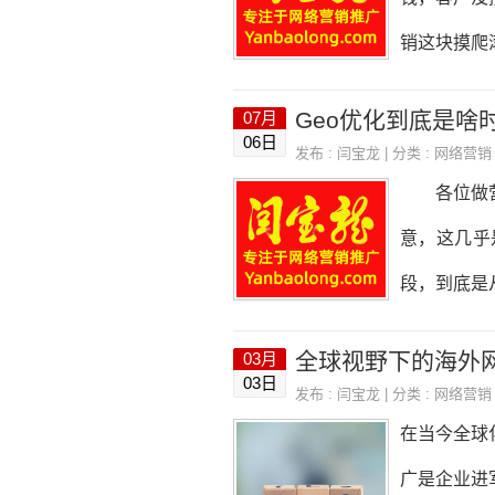
改成“以客
销这块摸爬
是做企业S
持续走高的
Geo优化到底是啥
07月
高？其实核
06日
发布 :
闫宝龙
| 分类 :
网络营销
多了，竞争
各位做营销
了，点进来
意，这几乎
心问题入手
段，到底是
放，出个价
儿身份，跟
全球视野下的海外
03月
的“蛮荒时
03日
发布 :
闫宝龙
| 分类 :
网络营销
网站基本都
在当今全球
样。但很快
广是企业进