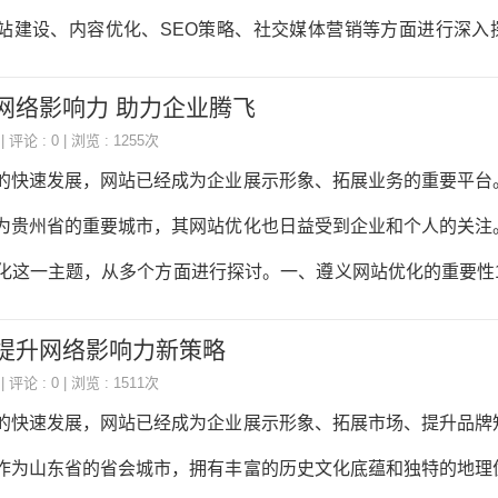
、使用场景有不同需求，这种不分地域的内容展示，转化率
站建设、内容优化、SEO策略、社交媒体营销等方面进行深入
优化雏形，其实就是简单的IP地址识别。大概在200
套完整的海外网站建设推广方案。海外网站建设需要考虑以下几个
网络影响力 助力企业腾飞
海外网站的设计应充分考虑目标市场的文化、语言和审美习惯。
| 评论 : 0 | 浏览 : 1255次
常采用左到右的阅读习惯，而在阿拉伯语网站中，则采用从右
的快速发展，网站已经成为企业展示形象、拓展业务的重要平台
时，要确保网站布局、颜色搭配、字体选择等符合当地用户的习惯
为贵州省的重要城市，其网站优化也日益受到企业和个人的关注
满足不同语言用户的需求，海外网站应提供多语言版本。这不仅
化这一主题，从多个方面进行探讨。一、遵义网站优化的重要性1
增加网站的访问量和潜在客户。3.
的网站能够展示企业的实力、文化和价值观，从而提升企业形象
 提升网络影响力新策略
高网站的用户体验，让访客对企业产生良好的印象。2.增强品牌
| 评论 : 0 | 浏览 : 1511次
高网站在搜索引擎中的排名，有助于提升品牌知名度。遵义网站
的快速发展，网站已经成为企业展示形象、拓展市场、提升品牌
客户，扩大市场份额。3.提高转化率优化后的网站能够提高访客
作为山东省的省会城市，拥有丰富的历史文化底蕴和独特的地理