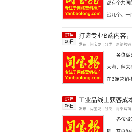
都有个共同
以，咱们的
没几个。一
过几十家工
凑热闹的泛
打造专业B端内容
07月
家把钱花在
06日
发布 :
闫宝龙
| 分类 :
网络营销
真实采购线
各位做B端
了，他们根
大海，翻来
家用小电器
在B端营销
没有采购需
掏掏心窝子
工业品线上获客成
07月
B端内容和
06日
发布 :
闫宝龙
| 分类 :
网络营销
容，不是来
各位做工
么想判断你
钱，客户没