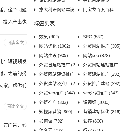
泰语网站建设
韩语网站建设
人懂产品、没
意大利语网站建设
闫宝龙百度百科
话，这个问题
客户，一开始
，投入产出像
标签列表
是薅羊
笔账算明白。
效果
(802)
SEO
(587)
阅读全文
平台投放不一
网站优化
(1062)
外贸网站推广
(305)
网站建设
(939)
网站seo
(878)
发了公众号文
儿：短视频发
外贸自建站推广
(2
外贸网站建站推广
度搜到你，看
封，之前的努
92)
外贸网站建设推广
(292)
外贸建站推广
(292)
说清楚到底是
(296)
外贸建站及推广
(2
外贸推广建站
(292)
大家，帮你们
95)
外贸seo推广
(344)
seo外贸推广
(343)
期的，
容合规这块，
外贸推广
(303)
短视频
(1000)
阅读全文
了。比如你卖
短视频营销
(860)
营销建站优化
(816)
如何做
(792)
获客
(800)
抓一个准，轻
十万广告，线
怎么弄
(795)
行业
(798)