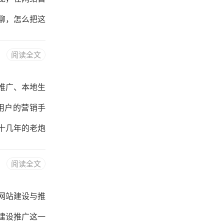
场景。比如你
聊，怎么把这
业的
成本会越来越
阅读全文
视频，做的人
时候钱花出去
推广、本地生
得从这两个核
用户的营销手
关键词往上一
十几年的老炮
化分类。比如
从互联网早期
阅读全文
普及，那时候的
内容都一模一
网站建设与推
本用户可能对
建设推广这一