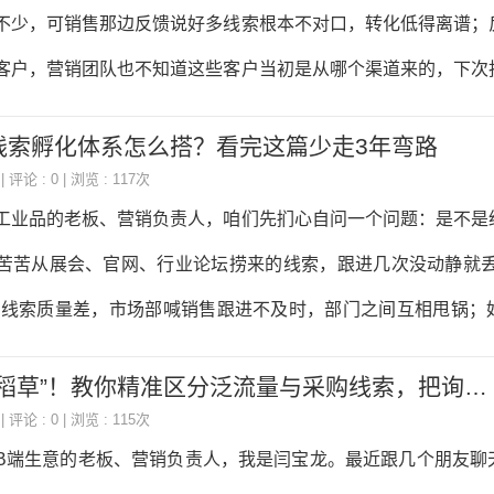
则直接封号。还有一些行业，比如医疗、金融，更是红线密集，
不少，可销售那边反馈说好多线索根本不对口，转化低得离谱；
”“保本保收益”，那不是等着被处罚吗？我之前有个客户，卖一款
客户，营销团队也不知道这些客户当初是从哪个渠道来的，下次
“降三高”，结果视频刚发出去就被下架，账号还扣了20分，
说白了，就是线上线索和线下销售各玩各的，数据是断的，形成
线索孵化体系怎么搭？看完这篇少走3年弯路
这个行业摸爬滚打十几年的经验，跟大家聊聊怎么打通这中间的
| 评论 : 0 | 浏览 : 117次
的闭环协同。 首先得搞明白，线上线索和线下销售脱节的根
品的老板、营销负责人，咱们先扪心自问一个问题：是不是
个字：“不通”。一是数据不通，线上的线索信息，比如客户浏览
苦苦从展会、官网、行业论坛捞来的线索，跟进几次没动静就丢
资料、咨询了哪些问题，这些关键信息没法完整同步给线下销售
说线索质量差，市场部喊销售跟进不及时，部门之间互相甩锅；
况，比如客户有没有意向、预算多少、什么时候能成交，也没法
跟进了大半年，最后还是被竞争对手截胡了？ 其实啊，这根
别再把流量当“救命稻草”！教你精准区分泛流量与采购线索，把询盘转化率拉满
也不是销售能力的问题，而是咱们没搞懂工业品的核心——长决
| 评论 : 0 | 浏览 : 115次
工业品采购少则几十万，多则几百万，从一线工程师选型、部门
生意的老板、营销负责人，我是闫宝龙。最近跟几个朋友聊
，少则3个月，多则一两年，中间任何一个环节没打通，这笔单