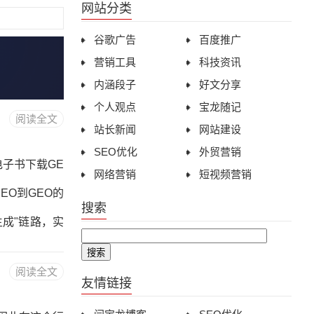
网站分类
谷歌广告
百度推广
营销工具
科技资讯
内涵段子
好文分享
个人观点
宝龙随记
阅读全文
站长新闻
网站建设
SEO优化
外贸营销
电子书下载GE
网络营销
短视频营销
EO到GEO的
搜索
生成"链路，实
熵降低、三层
阅读全文
ma类型详解第
友情链接
EO工具与平台