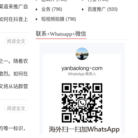
第一步。域名
渠道来推广自
业务
(796)
百度推广
(920)
很重要，要选
短视频拍摄
(798)
如何在抖音上
解抖音平台的
联系+Whatsapp+微信
阅读全文
的短视频来分
有创意、有价
之一。随着农
1.短视频要
激烈。如何在
15秒到60秒
文将从站群营
营销是指通过
阅读全文
业的曝光率和
，提高网站的
的唯一标识，
站群营销策略