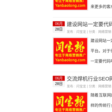
导航栏，方
来更多的客
洁明了的字
网站如何建
建设网站一定要代
06月
行业企业网
28日
发布 :
闫宝龙
| 分类 :
网络营销
象、市场定
建设网站一
的知名度和
平台。对于
选择合适的网
一定要代码
ify等。选
展示内容的
交流焊机行业SEO
06月
内容、搜索
28日
发布 :
闫宝龙
| 分类 :
网络营销
站。建设网
随着互联网
互，包括HT
样的传统行