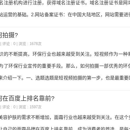
名注册机构进行注册，获得域名注册证书。域名注册证书是网
个网站农作物种子种苗行业的企业可以建立多个网站，包括企业官
站运营的基础。2.网站备案证书：在中国大陆地区，网站需要进
资讯网站等。这些网站可以
备案证书是网站合法运营的必备证件，没有备案证书的网站将无
何拍摄?
问。3.SSL证书：SSL证书是用于保护网站数据传输安全的证书
| 评论 : 0 | 浏览 : 1678次
以为网站提供HTTPS协议支持，确保网站与用户之间的数据传输
识的不断提高，环保行业也越来越受到关注。短视频作为一种
篡改。4.版权证书：如果网站上使用了他人的文字、图片、音视
为了环保行业宣传的重要手段。那么，如何拍摄一部优秀的环
证书或者版权使用许可证书，确保网站内容的合法性。5.网络安
来介绍一下。一、选题选题是短视频拍摄的第一步，也是最重要
主题，突出环保意义，同时要有趣、有感染力，能够引起观众的
何在百度上排名靠前?
新技术、新产品、新政策等方面入手，或者从环保行业的成功案
| 评论 : 0 | 浏览 : 1597次
方面入手，让观众在观看短视频的同时，了解环保行业的最新动
美容护肤的需求不断增加，面霜行业也越来越受到关注。在这个
量。二、剧本剧本是短视频拍摄的灵魂，是短视频拍摄的核心。
让自己的面霜品牌在百度上排名靠前，成为消费者的首选，是每