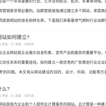
业是一个非常重要的行业，它涉及到航空、航天、军事等领域，
内容工具、服务商盘点与选型指南第七章分行业GEO实战电商
群营销是非常必要的。站群营销是指通过建立多个网站，来提高
金融、本地生活、跨境出海第八章效果衡
而提高网站的排名和转化率。下面我们来看看喷气燃料行业站群
群的目标和定位在进行站群营销之前，首先需要确定站群的目标
网站如何建立?
站群目标可以是提高品牌知名度、增加销售量、提高转化率等。
| 评论 : 0 | 浏览 : 1406次
户群体，比如航空公司、航天公司、军事单位等。二、选择合适
业企业网站是企业展示自身形象、宣传产品和服务的重要平台，
销的核心，选择合适的关键词可以提高网站的曝光率和流量。在
立信任关系的重要途径。如何建立一款优秀的广告策划行业企业
择一些与燃料、航空、航天、军事等相关的关键词，比如“喷气燃料
考的问题。本文将从网站建设的目的、设计、内容、功能等方
燃料”、“军用燃料”等。
设的目的网站建设的目的是为了展示企业形象、宣传产品和服务
什么?
牌知名度、建立信任关系等。因此，在建设网站之前，企业需要
| 评论 : 0 | 浏览 : 1637次
确定网站的主要功能和内容，以便更好地达到预期的效果。二、
网站是指为企业和个人提供云计算服务的网站。云计算是一种基