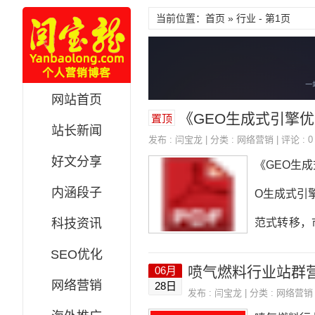
当前位置：首页 » 行业 - 第1页
网站首页
《GEO生成式引擎优化完
置顶
站长新闻
发布 :
闫宝龙
| 分类 :
网络营销
| 评论 : 0
好文分享
《GEO生
内涵段子
O生成式引擎
科技资讯
范式转移，
体识别与知
SEO优化
喷气燃料行业站群
06月
内容矩阵第四
网络营销
28日
发布 :
闫宝龙
| 分类 :
网络营销
五章权威信