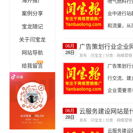
海外推广
喷气燃料行
监测工具、
案例分享
业中进行站
育、医疗、
和流量，从
宝龙随记
一、确定站
关于闫宝龙
广告策划行业企业
06月
燃料行业的
网站导航
28日
发布 :
闫宝龙
| 分类 :
网络营销
对不同的客
给我留言
广告策划行
词是站群营
行交流、建
中，可以选
企业需要思
料”、“航天
一、网站建
云服务建设网站是
06月
户、提高品
28日
发布 :
闫宝龙
| 分类 :
网络营销
位和目标，
云服务建设