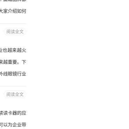
和共鸣。剧本
大家介绍如何
搜索引擎中输
阅读全文
择合适的关键
：1.相关性
业也越来越火
如，面霜、护
来越重要。下
是指用户在搜
外线眼镜行业
搭配应该以蓝
阅读全文
时也能够给人
简洁明了，让
禁读卡器的应
也要有明显的
可以为企业带