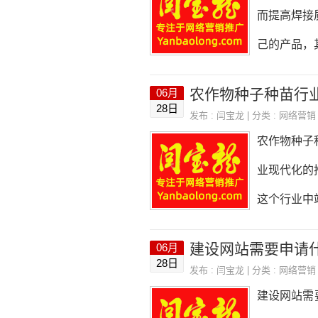
网站建设。
而提高焊接
应该简单易
己的产品，
择稳定、速
进行推广。
农作物种子种苗行
06月
特点和规则
28日
发布 :
闫宝龙
| 分类 :
网络营销
享自己的生
农作物种子
值的短视频
业现代化的
有趣、有创
这个行业中
之间，不要过
销的角度，
建设网站需要申请
06月
建立多个网
28日
发布 :
闫宝龙
| 分类 :
网络营销
销售量的一
建设网站需
权重和排名