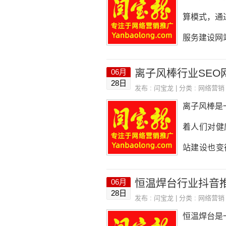
设计是网站
算模式，通
时，需要考
服务建设网
选择简约、
性等优势。
离子风棒行业SEO
06月
设网站提供
28日
发布 :
闫宝龙
| 分类 :
网络营销
过网站进行
离子风棒是
理。2.弹
着人们对健
资源的规模
站建设也变
性能和可用
站的目标和
恒温焊台行业抖音
06月
离子风棒行
28日
发布 :
闫宝龙
| 分类 :
网络营销
量？定位是
恒温焊台是