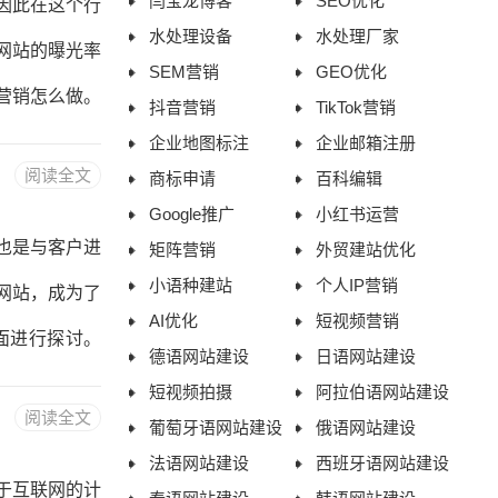
闫宝龙博客
SEO优化
因此在这个行
、B2B、教
水处理设备
水处理厂家
网站的曝光率
SEM营销
GEO优化
营销怎么做。
抖音营销
TikTok营销
和定位。喷气
企业地图标注
企业邮箱注册
阅读全文
商标申请
百科编辑
定位可以是针
Google推广
小红书运营
的关键词关键
也是与客户进
矩阵营销
外贸建站优化
喷气燃料行业
小语种建站
个人IP营销
网站，成为了
AI优化
短视频营销
”、“航空燃
面进行探讨。
德语网站建设
日语网站建设
、吸引潜在客
短视频拍摄
阿拉伯语网站建设
阅读全文
葡萄牙语网站建设
俄语网站建设
明确自身的定
法语网站建设
西班牙语网站建设
网站设计网站
于互联网的计