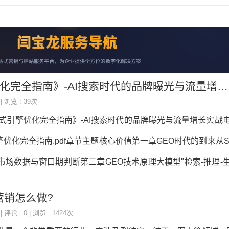
全指南》-AI搜索时代的品牌曝光与流量增长实战电子书下载
 | 浏览 : 39次
成式引擎优化完全指南》-AI搜索时代的品牌曝光与流量增长实战
优化完全指南.pdf章节主题核心价值第一章GEO时代的到来从S
市场数据与窗口期判断第二章GEO技术原理大模型"检索-推理-
识图谱第三章GEO内容策略倒金字塔写作、结构化内容、语义
营销怎么做?
章结构化数据与SchemaJSON-LD实战部署，8大核心Sche
| 评论 : 0 | 浏览 : 1424次
源建设S/A/B/C四级信源矩阵，官网优化与全平台分发第六章G