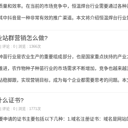
二、选择合适的域名和主机选择合适的域名和主机是网站建设的
质量和效率。在当前的市场竞争中，恒温焊台行业需要通过各种
记，与离子风棒行业相关，同时要注意避免侵权。主机的选择也
其中抖音是一种非常有效的推广渠道。本文将介绍恒温焊台行业
度快、安全可靠的主机。三、设
一、了解抖音平台在进行抖音推广之前，恒温焊台行业需要先了
业站群营销怎么做?
。抖音是一款短视频分享平台，用户可以通过拍摄15秒到60秒
| 评论 : 0 | 浏览 : 1366次
活、技能和创意。抖音的用户主要是年轻人，他们喜欢看有趣、
种苗行业是农业生产的重要组成部分，也是国家重点扶持的产业
。因此，恒温焊台行业在抖音上进行推广时，需要注意以下几点：
推进，农作物种子种苗行业的市场需求不断增加，竞争也越来越
意、有价值，能够吸引年轻人的注意力。2.短视频的时长要控制在
站稳脚跟，实现营销目标，成为每个企业都需要思考的问题。本
长。3.
探讨农作物种子种苗行业的营销策略。一、站群营销的概念站群
什么证书?
站，将这些网站进行联合，形成一个网络营销平台，从而提高企
| 评论 : 0 | 浏览 : 1771次
种营销方式。站群营销的优势在于可以通过多个网站的互相支持
要申请的证书主要包括以下几种：1.域名注册证书：域名是网站
，从而吸引更多的流量和潜在客户。二、农作物种子种苗行业的