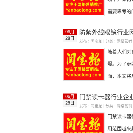
题，突出环
需要思考的
要简洁明了
让面霜行业
防紫外线眼镜行业
06月
入的词语，
28日
发布 :
闫宝龙
| 分类 :
网络营销
词是网站优
随着人们对
关键词必须
爆。为了更
肤品、美容
面，本文将
索引擎中搜
网站的设计
门禁读卡器行业企
06月
色、灰色、
28日
发布 :
闫宝龙
| 分类 :
网络营销
一种稳重、
门禁读卡器
用户能够快
用范围越来