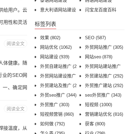
泰语网站建设
韩语网站建设
。在设计网站
意大利语网站建设
闫宝龙百度百科
供给用户。云
相符合，可以
可用性和灵活
标签列表
理：云服务建
效果
(802)
SEO
(587)
阅读全文
。用户可以通
网站优化
(1062)
外贸网站推广
(305)
网站建设
(939)
网站seo
(878)
灵活调度和管
人体健康。随
外贸自建站推广
(2
外贸网站建站推广
自动调整计算
业的SEO网
92)
外贸网站建设推广
(292)
外贸建站推广
(292)
，提高系统的
(296)
外贸建站及推广
(2
外贸推广建站
(292)
。一、确定网
95)
外贸seo推广
(344)
seo外贸推广
(343)
目标和定位。
外贸推广
(303)
短视频
(1000)
阅读全文
为了增加销售
短视频营销
(860)
营销建站优化
(816)
如何做
(792)
获客
(800)
能更好地进行
焊接温度，从
怎么弄
(795)
行业
(798)