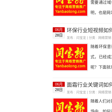
需要通过域
1.建立多
明，也是网
网站、行业
备案证书。
环保行业短视频如
06月
地区正常访
28日
发布 :
闫宝龙
| 分类 :
网络营销
L证书，可
随着环保意
息被窃取或
式，已经成
要获得版权
呢？下面就
一些涉及
要紧扣环保
面霜行业关键词如
06月
环保行业的
28日
发布 :
闫宝龙
| 分类 :
网络营销
者的故事等
随着人们对
行业的正能
场中，如何