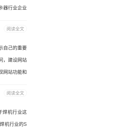
体应该选择简
卡器行业企业
立门禁读卡器
阅读全文
功能、服务对
务，提高企业
示自己的重要
站的建设需要
问，建设网站
ix、Shop
现网站功能和
、登录、发布
阅读全文
浏览和使用网
站的外观和交
于焊机行业这
，CSS用于控
焊机行业的S