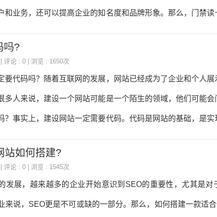
便用户浏览其他页面。3.字体和排版防紫外线眼镜行业网站的字
户和业务，还可以提高企业的知名度和品牌形象。那么，门禁读
体，排
立呢？下面就来详细介绍一下。一、确定网站的目标和定位在建
码吗?
站之前，首先需要确定网站的目标和定位。这包括了网站的主要
| 评论 : 0 | 浏览 : 1650次
位等。只有明确了网站的目标和定位，才能更好地为客户提供服
定要代码吗？随着互联网的发展，网站已经成为了企业和个人展
品牌形象。二、选择合适的网站建设平台门禁读卡器行业企业网
很多人来说，建设一个网站可能是一个陌生的领域，他们可能会
站建设平台。目前市面上有很多网站建设平台，如WordPress、W
吗？事实上，建设网站一定需要代码。代码是网站的基础，是实
择合适的网站建设平
关键。通过编写代码，可以实现网站的各种功能，比如用户注册
网站如何搭建?
等等。代码可以控制网站的外观和交互方式，使用户能够方便地
| 评论 : 0 | 浏览 : 1545次
站的代码可以分为前端代码和后端代码。前端代码主要负责网
的发展，越来越多的企业开始意识到SEO的重要性，尤其是对
ML、CSS和JavaScript等。HTML用于定义网页的结构和内容
业来说，SEO更是不可或缺的一部分。那么，如何搭建一款适合