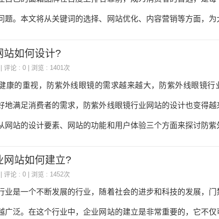
保意义，同时要有情节、有冲突、有高潮，能够引起观众的兴趣
问题。本文将从关键词的选择、网站优化、内容营销等方面，为
，不要过于复杂，要符合短视频的时长，一
关键词在百度上排名靠前。一、关键词的选择关键词是指用户在
网站如何设计?
也是搜索引擎对网页内容进行分类和检索的重要依据。因此，选
| 评论 : 0 | 浏览 : 1401次
化的第一步。在选择面霜行业的关键词时，需要考虑以下几个方面
健康的重视，防紫外线眼镜的需求越来越大，防紫外线眼镜行
与面霜行业相关，能够准确地描述产品或服务的特点和优势。例
好地满足消费者的需求，防紫外线眼镜行业网站的设计也变得越
护肤等词语都是与面霜行业相关的关键词。2.热度关键词的热度
从网站的设计要素、网站的功能和用户体验三个方面来探讨防紫
索该关键词
。一、网站的设计要素1.色彩搭配防紫外线眼镜行业网站的色彩
业网站如何建立?
黑色为主，这些颜色能够很好地表现出防紫外线眼镜的特性，同
| 评论 : 0 | 浏览 : 1452次
专业的感觉。2.页面布局防紫外线眼镜行业网站的页面布局应该
行业是一个不断发展的行业，随着社会的进步和科技的发展，门
速找到自己需要的信息。首页应该突出产品的特点和优势，同时
越广泛。在这个行业中，企业网站的建立是非常重要的，它不仅