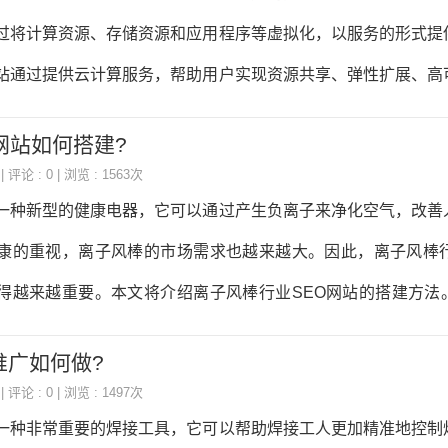
建设的重要环节，它直接影响着用户的体验和企业形象的展示
过将计算资源、存储资源和应用程序等虚拟化，以服务的形式提
虑以下几个方面：1.网站风格网站风格应该与企业的定位和目标
站通过提供云计算服务，帮助用户实现资源共享、弹性扩展、高
时尚、专业等不同的
云服务建设网站的主要功能包括以下几个方面：1.虚拟化资源管
网站如何搭建?
虚拟化资源管理功能，包括虚拟机管理、存储管理、网络管理等
| 评论 : 0 | 浏览 : 1563次
虚拟机的创建、启动、停止、删除等操作，实现对计算资源的
一种新型的健康电器，它可以通过产生负离子来净化空气，改善
性扩展：云服务建设网站支持弹性扩展功能，可以根据用户的需求
康的重视，离子风棒的市场需求也越来越大。因此，离子风棒行
。用户可以根据业务负载的变化，通过网站进行资源的动态调整
得越来越重要。本文将介绍离子风棒行业SEO网站的搭建方法
性。3.高可用性：云服务建
定位在搭建离子风棒行业SEO网站之前，首先需要确定网站的
推广如何做?
业的SEO网站的目标是什么？是为了提高品牌知名度，还是
| 评论 : 0 | 浏览 : 1497次
什么？是面向消费者还是面向经销商？只有明确了这些问题，才
一种非常重要的焊接工具，它可以帮助焊接工人更加精准地控制